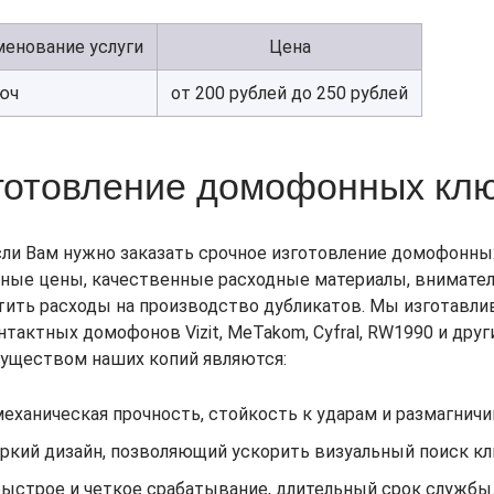
енование услуги
Цена
юч
от 200 рублей до 250 рублей
готовление домофонных кл
сли Вам нужно заказать срочное изготовление домофонны
ные цены, качественные расходные материалы, внимател
тить расходы на производство дубликатов. Мы изготавли
нтактных домофонов Vizit, MeTakom, Cyfral, RW1990 и др
уществом наших копий являются:
механическая прочность, стойкость к ударам и размагнич
яркий дизайн, позволяющий ускорить визуальный поиск кл
быстрое и четкое срабатывание, длительный срок службы