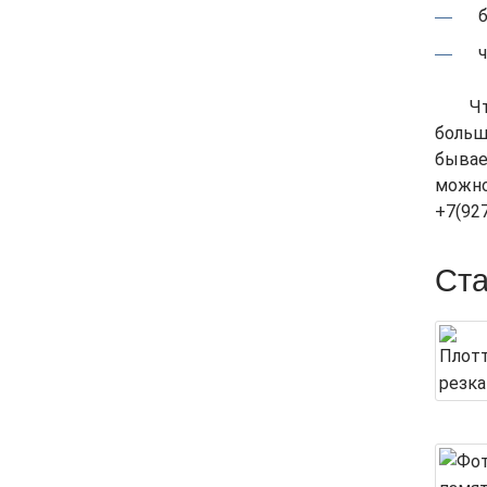
Ч
больш
бывае
можно 
+7(927
Ста