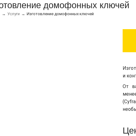
отовление домофонных ключей
я
Услуги
Изготовление домофонных ключей
Изго
и ко
От в
менее
(Cyfr
необы
Це